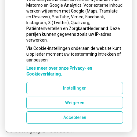
Matomo en Google Analytics. Voor externe inhoud
Pak de tandenstoker of de rager tussen duim
werken wij samen met Google (Maps, Translate
en wijsvinger vast en duw deze vanaf de
en Reviews), YouTube, Vimeo, Facebook,
buitenkant tussen de tanden en de kiezen. Met
Instagram, X (Twitter), Qualizorg,
de andere vingers steunt u tegen de
Patiëntenvertellen en ZorgkaartNederland. Deze
partijen kunnen gegevens zoals uw IP-adres
aangrenzende tanden en kiezen. Dit voorkomt
verwerken.
dat u uitschiet.
Via Cookie-instellingen onderaan de website kunt
De driehoekige houten tandenstoker wordt
u op ieder moment uw toestemming intrekken of
aanpassen.
met de platte kant op het tandvlees geplaatst.
Lees meer over onze Privacy- en
De bedoeling van een rager is dat bij gebruik
Cookieverklaring.
wel enige weerstand wordt ondervonden,
maar dat de ijzeren draad de tanden en kiezen
Instellingen
niet raakt. Bij gebruik achter in de mond
ontstaat er meer ruimte wanneer de mond iets
Weigeren
gesloten wordt, zodat de wangen minder
gespannen zijn. Beweeg met de tandenstoker
Accepteren
of de rager een paar keer heen en neer. Laat
de beweging u voordoen.