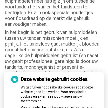
hulpmiddelen heel nuttig zijn om tussen de
voortanden het vuil en het tandsteen te
bestrijden. Er zijn ook speciale houdertjes
voor flossdraad op de markt die gebruik
eenvoudiger maken.
In het begin is het gebruik van hulpmiddelen
tussen uw tanden misschien moeilijk en
pijnlijk. Het tandvlees gaat makkelijk bloeden
omdat het dan nog ontstoken is. Als u
dagelijks de hulpmiddelen gebruikt (en nadat
uw gebit professioneel gereinigd is door uw
tandarts, mondhygiënist of preventie-
assistent) verdwijnt de ontsteking en kan het
nog een aantal dagen duren voordat het
Deze website gebruikt cookies
bloeden stopt.
Wij gebruiken noodzakelijke cookies zodat deze
website goed kan werken. Voor analytische
Hoe gebruik ik tandenstokers
cookies en externe inhoud vragen wij uw
toestemming.
en ragers?
Voor analytische cookies werken wij samen met