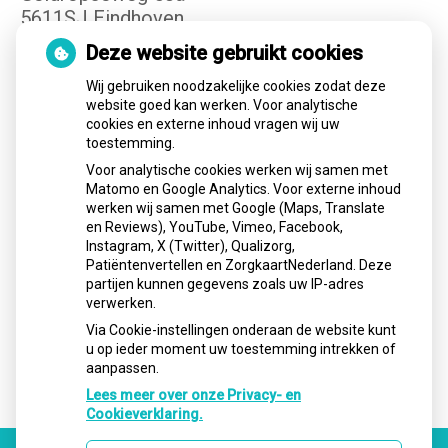
5611SJ Eindhoven
Tel:
040-3400149
Deze website gebruikt cookies
E-mail:
info@cvteindhoven.nl
Wij gebruiken noodzakelijke cookies zodat deze
website goed kan werken. Voor analytische
cookies en externe inhoud vragen wij uw
Openingstijden
toestemming.
Voor analytische cookies werken wij samen met
Matomo en Google Analytics. Voor externe inhoud
Maandag:
08.00 - 17.00
werken wij samen met Google (Maps, Translate
Dinsdag:
08.00 - 17.00
en Reviews), YouTube, Vimeo, Facebook,
Instagram, X (Twitter), Qualizorg,
Woensdag:
08.00 - 17:00
Patiëntenvertellen en ZorgkaartNederland. Deze
Donderdag:
08.00 - 17.00
partijen kunnen gegevens zoals uw IP-adres
verwerken.
Vrijdag:
08.00 - 17.00
Via Cookie-instellingen onderaan de website kunt
u op ieder moment uw toestemming intrekken of
aanpassen.
Lees meer over onze Privacy- en
Cookieverklaring.