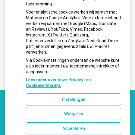
Openingstijden
toestemming.
Voor analytische cookies werken wij samen met
Matomo en Google Analytics. Voor externe inhoud
Maandag:
08.00 - 17.00
werken wij samen met Google (Maps, Translate
Dinsdag:
08.00 - 17.00
en Reviews), YouTube, Vimeo, Facebook,
Instagram, X (Twitter), Qualizorg,
Woensdag:
08.00 - 17:00
Patiëntenvertellen en ZorgkaartNederland. Deze
Donderdag:
08.00 - 17.00
partijen kunnen gegevens zoals uw IP-adres
verwerken.
Vrijdag:
08.00 - 17.00
Via Cookie-instellingen onderaan de website kunt
u op ieder moment uw toestemming intrekken of
aanpassen.
Lees meer over onze Privacy- en
Cookieverklaring.
Instellingen
Uw Zorg Online
|
Beheer
Weigeren
Accepteren
Privacy verklaring
|
Cookie-instellingen
|
Voorwaarden