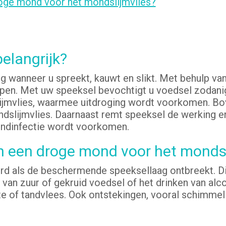
roge mond voor het mondslijmvlies?
elangrijk?
 wanneer u spreekt, kauwt en slikt. Met behulp van
en. Met uw speeksel bevochtigt u voedsel zodanig d
jmvlies, waarmee uitdroging wordt voorkomen. Bov
dslijmvlies. Daarnaast remt speeksel de werking en
ndinfectie wordt voorkomen.
n een droge mond voor het mondsl
erd als de beschermende speeksellaag ontbreekt. Die
 van zuur of gekruid voedsel of het drinken van alco
 of tandvlees. Ook ontstekingen, vooral schimmeli