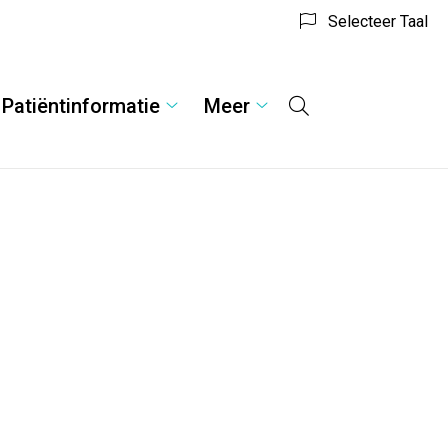
Selecteer Taal
Patiëntinformatie
Meer
Hoofdmenu
ulieren
Patiëntinformatie
Meer
menu
submenu
submenu