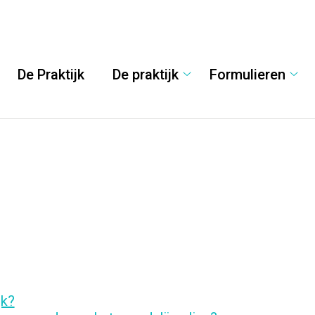
De Praktijk
De praktijk
Formulieren
De
Form
praktijk
sub
submenu
jk?