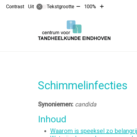
Tekst
Tekst
Contrast
Tekstgrootte
100%
Uit
verkleinen
vergroten
met
met
10%
10%
Schimmelinfecties
Synoniemen:
candida
Inhoud
Waarom is speeksel zo belangri