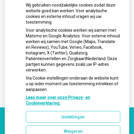
E-mail:
info@cvteindhoven.nl
Wij gebruiken noodzakelijke cookies zodat deze
website goed kan werken. Voor analytische
cookies en externe inhoud vragen wij uw
Openingstijden
toestemming.
Voor analytische cookies werken wij samen met
Matomo en Google Analytics. Voor externe inhoud
Maandag:
08.00 - 17.00
werken wij samen met Google (Maps, Translate
Dinsdag:
08.00 - 17.00
en Reviews), YouTube, Vimeo, Facebook,
Instagram, X (Twitter), Qualizorg,
Woensdag:
08.00 - 17:00
Patiëntenvertellen en ZorgkaartNederland. Deze
Donderdag:
08.00 - 17.00
partijen kunnen gegevens zoals uw IP-adres
verwerken.
Vrijdag:
08.00 - 17.00
Via Cookie-instellingen onderaan de website kunt
u op ieder moment uw toestemming intrekken of
aanpassen.
Lees meer over onze Privacy- en
Cookieverklaring.
Instellingen
Uw Zorg Online
|
Beheer
Weigeren