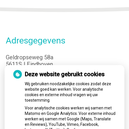
Adresgegevens
Geldropseweg 58a
5611SJ Eindhoven
Tel:
040-3400149
Deze website gebruikt cookies
E-mail:
info@cvteindhoven.nl
Wij gebruiken noodzakelijke cookies zodat deze
website goed kan werken. Voor analytische
cookies en externe inhoud vragen wij uw
Openingstijden
toestemming.
Voor analytische cookies werken wij samen met
Matomo en Google Analytics. Voor externe inhoud
Maandag:
08.00 - 17.00
werken wij samen met Google (Maps, Translate
Dinsdag:
08.00 - 17.00
en Reviews), YouTube, Vimeo, Facebook,