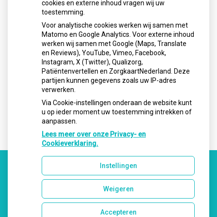
cookies en externe inhoud vragen wij uw
Openingstijden
toestemming.
Voor analytische cookies werken wij samen met
Matomo en Google Analytics. Voor externe inhoud
Maandag:
08.00 - 17.00
werken wij samen met Google (Maps, Translate
Dinsdag:
08.00 - 17.00
en Reviews), YouTube, Vimeo, Facebook,
Instagram, X (Twitter), Qualizorg,
Woensdag:
08.00 - 17:00
Patiëntenvertellen en ZorgkaartNederland. Deze
Donderdag:
08.00 - 17.00
partijen kunnen gegevens zoals uw IP-adres
verwerken.
Vrijdag:
08.00 - 17.00
Via Cookie-instellingen onderaan de website kunt
u op ieder moment uw toestemming intrekken of
aanpassen.
Lees meer over onze Privacy- en
Cookieverklaring.
Instellingen
Uw Zorg Online
|
Beheer
Weigeren
Accepteren
Privacy verklaring
|
Cookie-instellingen
|
Voorwaarden