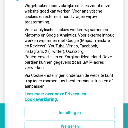
E-mail:
info@cvteindhoven.nl
Wij gebruiken noodzakelijke cookies zodat deze
website goed kan werken. Voor analytische
cookies en externe inhoud vragen wij uw
Openingstijden
toestemming.
Voor analytische cookies werken wij samen met
Matomo en Google Analytics. Voor externe inhoud
Maandag:
08.00 - 17.00
werken wij samen met Google (Maps, Translate
Dinsdag:
08.00 - 17.00
en Reviews), YouTube, Vimeo, Facebook,
Instagram, X (Twitter), Qualizorg,
Woensdag:
08.00 - 17:00
Patiëntenvertellen en ZorgkaartNederland. Deze
Donderdag:
08.00 - 17.00
partijen kunnen gegevens zoals uw IP-adres
verwerken.
Vrijdag:
08.00 - 17.00
Via Cookie-instellingen onderaan de website kunt
u op ieder moment uw toestemming intrekken of
aanpassen.
Lees meer over onze Privacy- en
Cookieverklaring.
Instellingen
Uw Zorg Online
|
Beheer
Weigeren