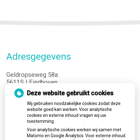
Adresgegevens
Geldropseweg 58a
5611SJ Eindhoven
Tel:
040-3400149
Deze website gebruikt cookies
E-mail:
info@cvteindhoven.nl
Wij gebruiken noodzakelijke cookies zodat deze
website goed kan werken. Voor analytische
cookies en externe inhoud vragen wij uw
Openingstijden
toestemming.
Voor analytische cookies werken wij samen met
Matomo en Google Analytics. Voor externe inhoud
Maandag:
08.00 - 17.00