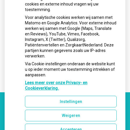
cookies en externe inhoud vragen wij uw
Openingstijden
toestemming.
Voor analytische cookies werken wij samen met
Matomo en Google Analytics. Voor externe inhoud
Maandag:
08.00 - 17.00
werken wij samen met Google (Maps, Translate
Dinsdag:
08.00 - 17.00
en Reviews), YouTube, Vimeo, Facebook,
Instagram, X (Twitter), Qualizorg,
Woensdag:
08.00 - 17:00
Patiëntenvertellen en ZorgkaartNederland. Deze
Donderdag:
08.00 - 17.00
partijen kunnen gegevens zoals uw IP-adres
verwerken.
Vrijdag:
08.00 - 17.00
Via Cookie-instellingen onderaan de website kunt
u op ieder moment uw toestemming intrekken of
aanpassen.
Lees meer over onze Privacy- en
Cookieverklaring.
Instellingen
Uw Zorg Online
|
Beheer
Weigeren
Accepteren