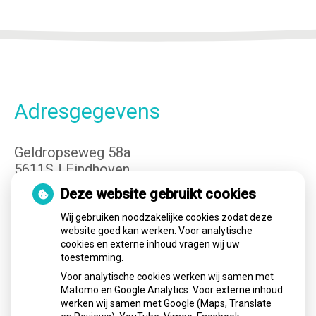
Adresgegevens
Geldropseweg 58a
5611SJ Eindhoven
Tel:
040-3400149
Deze website gebruikt cookies
E-mail:
info@cvteindhoven.nl
Wij gebruiken noodzakelijke cookies zodat deze
website goed kan werken. Voor analytische
cookies en externe inhoud vragen wij uw
Openingstijden
toestemming.
Voor analytische cookies werken wij samen met
Matomo en Google Analytics. Voor externe inhoud
Maandag:
08.00 - 17.00
werken wij samen met Google (Maps, Translate