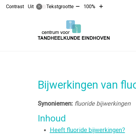
Tekst
Tekst
Contrast
Tekstgrootte
100%
Uit
verkleinen
vergroten
met
met
10%
10%
Bijwerkingen van flu
Synoniemen:
fluoride bijwerkingen
Inhoud
Heeft fluoride bijwerkingen?