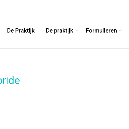
De Praktijk
De praktijk
Formulieren
De
Form
praktijk
sub
submenu
oride