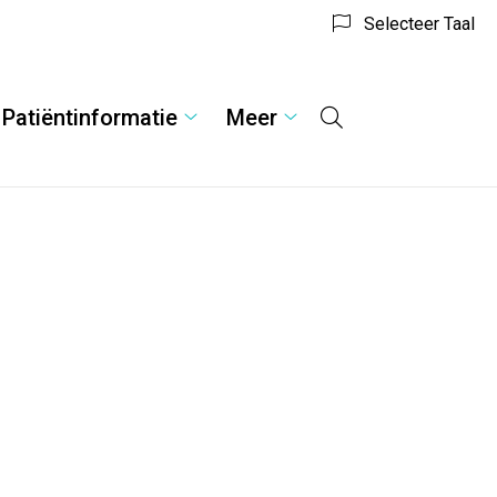
Selecteer Taal
Patiëntinformatie
Meer
Hoofdmenu
ulieren
Patiëntinformatie
Meer
menu
submenu
submenu